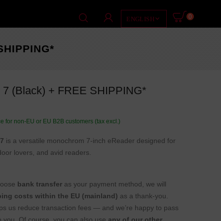
0

ENGLISH
SHIPPING*
7 (black) + FREE SHIPPING*
ce for non-EU or EU B2B customers (tax excl.)
 7
is a versatile
monochrom
7-inch eReader designed for
oor lovers, and avid readers.
hoose
bank transfer
as your payment method, we will
ping costs within the EU (mainland)
as a thank-you.
ps us reduce transaction fees — and we’re happy to pass
to you.
Of course, you can also use
any of our other