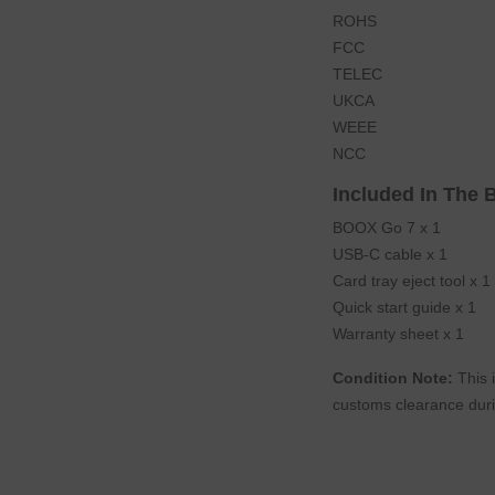
ROHS
FCC
TELEC
UKCA
WEEE
NCC
Included In The 
BOOX Go 7 x 1
USB-C cable x 1
Card tray eject tool x 1
Quick start guide x 1
Warranty sheet x 1
Condition Note:
This 
customs clearance duri