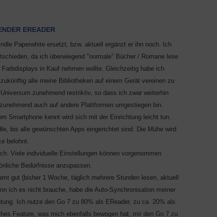
GENDER EREADER
e Paperwhite ersetzt, bzw. aktuell ergänzt er ihn noch. Ich
ntschieden, da ich überwiegend "normale" Bücher / Romane lese
 Farbdisplays in Kauf nehmen wollte. Gleichzeitig habe ich
ukünftig alle meine Bibliotheken auf einem Gerät vereinen zu
-Universum zunehmend restriktiv, so dass ich zwar weiterhin
 zunehmend auch auf andere Plattformen umgestiegen bin.
om Smartphone kennt wird sich mit der Einrichtung leicht tun.
dle, bis alle gewünschten Apps eingerichtet sind. Die Mühe wird
ce belohnt.
eich. Viele individuelle Einstellungen können vorgenommen
sönliche Bedürfnisse anzupassen.
amt gut (bisher 1 Woche, täglich mehrere Stunden lesen, aktuell
nn ich es nicht brauche, habe die Auto-Synchronisation meiner
chtung. Ich nutze den Go 7 zu 80% als EReader, zu ca. 20% als
iches Feature, was mich ebenfalls bewogen hat, mir den Go 7 zu