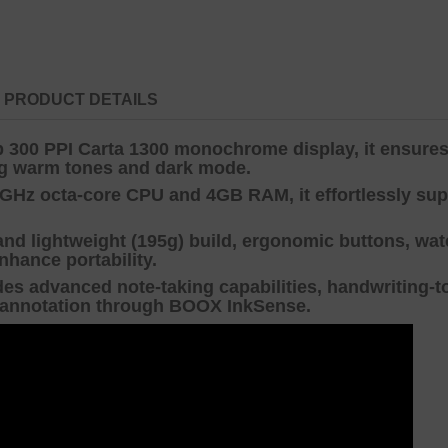
PRODUCT DETAILS
p 300 PPI Carta 1300 monochrome display, it ensures 
ing warm tones and dark mode.
GHz octa-core CPU and 4GB RAM, it effortlessly sup
and lightweight (195g) build, ergonomic buttons, wat
nhance portability.
des advanced note-taking capabilities, handwriting-t
 annotation through BOOX InkSense.