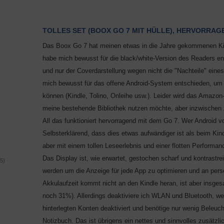
TOLLES SET (BOOX GO 7 MIT HÜLLE), HERVORRA
Das Boox Go 7 hat meinen etwas in die Jahre gekommenen Kindl
habe mich bewusst für die black/white-Version des Readers e
und nur der Coverdarstellung wegen nicht die "Nachteile" eines
mich bewusst für das offene Android-System entschieden, um z
können (Kindle, Tolino, Onleihe usw.). Leider wird das Amazon
meine bestehende Bibliothek nutzen möchte, aber inzwischen
All das funktioniert hervorragend mit dem Go 7. Wer Android v
Selbsterklärend, dass dies etwas aufwändiger ist als beim Kin
aber mit einem tollen Leseerlebnis und einer flotten Performan
Das Display ist, wie erwartet, gestochen scharf und kontrastr
/
5
)
werden um die Anzeige für jede App zu optimieren und an per
Akkulaufzeit kommt nicht an den Kindle heran, ist aber insges
noch 31%). Allerdings deaktiviere ich WLAN und Bluetooth, we
hinterlegten Konten deaktiviert und benötige nur wenig Beleu
Notizbuch. Das ist übrigens ein nettes und sinnvolles zusätzl