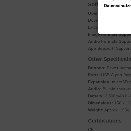
Software
Datenschutzri
Operating System:
An
Document Formats S
EPUB3
Image Formats Suppo
Audio Formats Suppo
App Support:
Supports
Other Specificat
Buttons:
Power button
Ports:
USB-C port (sup
Expansion:
microSD ca
Audio:
Built-in speaker
Battery:
2,300mAh Li-i
Dimensions:
156 x 137
Weight:
Approx. 195g 
Certifications
CE