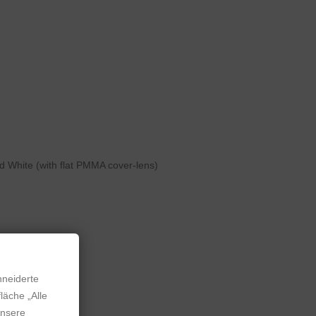
nd White (with flat PMMA cover-lens)
hneiderte
läche „Alle
unsere