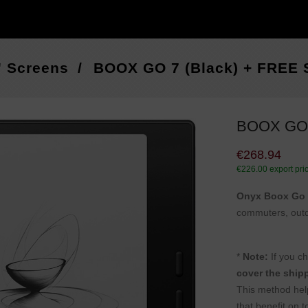
" Screens
BOOX GO 7 (black) + FREE 
BOOX GO 
€268.94
€226.00
export pri
Onyx Boox Go
commuters, outd
*
Note:
If you c
cover the ship
This method hel
that benefit on 