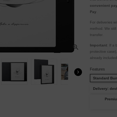
convenient pa
Pay
.
For deliveries w
method. We stil
transfer.
Important
: If a

protective case
already included
Features

Standard Bun
Delivery: dev
Premiu