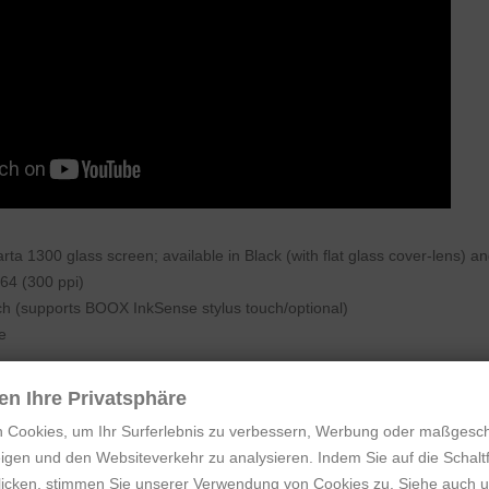
ta 1300 glass screen; available in Black (with flat glass cover-lens) a
64 (300 ppi)
ch (supports BOOX InkSense stylus touch/optional)
e
2)
en Ihre Privatsphäre
.4GHz + 5GHz), Bluetooth 5.0
 Cookies, um Ihr Surferlebnis zu verbessern, Werbung oder maßgesc
with CTM (Warm and Cold)
igen und den Websiteverkehr zu analysieren. Indem Sie auf die Schaltf
auto-rotation
klicken, stimmen Sie unserer Verwendung von Cookies zu. Siehe auch 