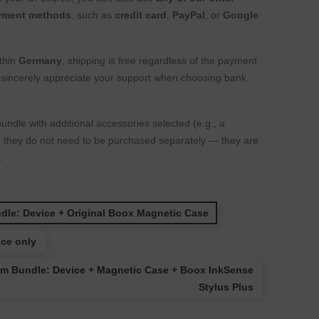
yment methods
, such as
credit card
,
PayPal
, or
Google
ithin
Germany
, shipping is free regardless of the payment
l sincerely appreciate your support when choosing bank
 bundle with additional accessories selected (e.g., a
), they do not need to be purchased separately — they are
.
dle: Device + Original Boox Magnetic Case
ice only
m Bundle: Device + Magnetic Case + Boox InkSense
Stylus Plus