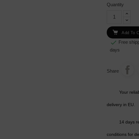
Quantity
Add To C

Free shipp
days
Share
Your relia
delivery in EU.
14 days r
conditions for de