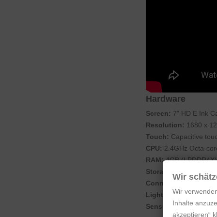
Hardware
Screen:
7" HD E Ink Car
Resolution:
1680 x 12
Touch:
Capacitive tou
CPU:
2.4GHz Octa-cor
RAM:
4GB (LPDDR4X)
Storage:
64GB (UFS2.
Wir schätz
Connectivity:
Wi-Fi (2
Wir verwenden
Lighting:
Front light 
Inhalte anzuze
Sensors:
G-sensor for 
akzeptieren“ 