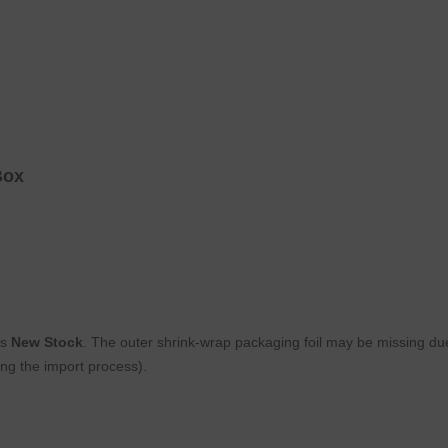
Box
is
New Stock
. The outer shrink-wrap packaging foil may be missing due 
ng the import process).