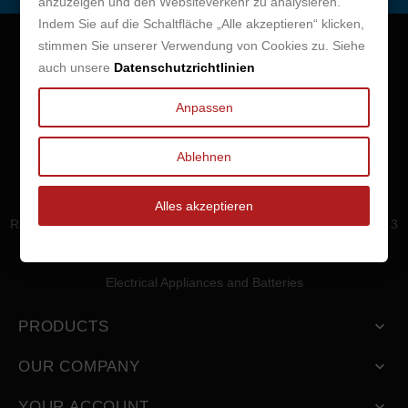
anzuzeigen und den Websiteverkehr zu analysieren.
Indem Sie auf die Schaltfläche „Alle akzeptieren“ klicken,
stimmen Sie unserer Verwendung von Cookies zu. Siehe
auch unsere
Datenschutzrichtlinien
Ereader.Store
Anpassen
Your supplier and service provider for professional Readers
since 2009
Ablehnen
Consent Preferences
Alles akzeptieren
Review guidelines and comliance notice under §§ 5a and 5b part. 3
UWG
Electrical Appliances and Batteries
PRODUCTS

OUR COMPANY

YOUR ACCOUNT
