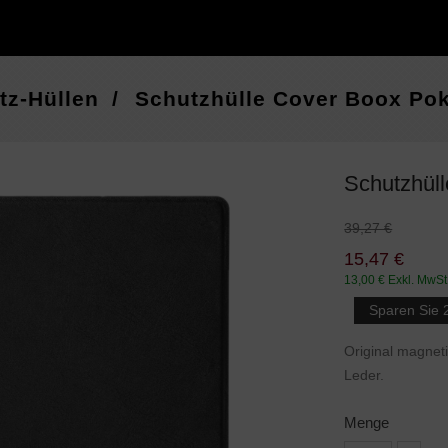
tz-Hüllen
Schutzhülle Cover Boox Pok
Schutzhül
39,27 €
15,47 €
13,00 €
Exkl. MwSt
Sparen Sie 
Original magnet
Leder.
Menge