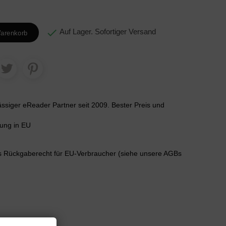

Auf Lager. Sofortiger Versand
arenkorb
lässiger eReader Partner seit 2009. Bester Preis und
rung in EU
s Rückgaberecht für EU-Verbraucher (siehe unsere AGBs