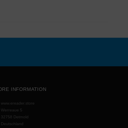
ORE INFORMATION
www.ereader.store
Werreaue 5
32758 Detmold
Deutschland