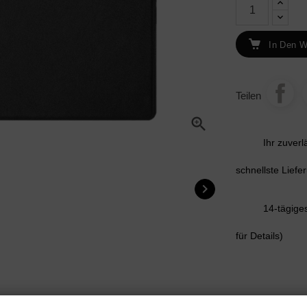
In Den W
Teilen

Ihr zuver
schnellste Liefe

14-tägige
für Details)