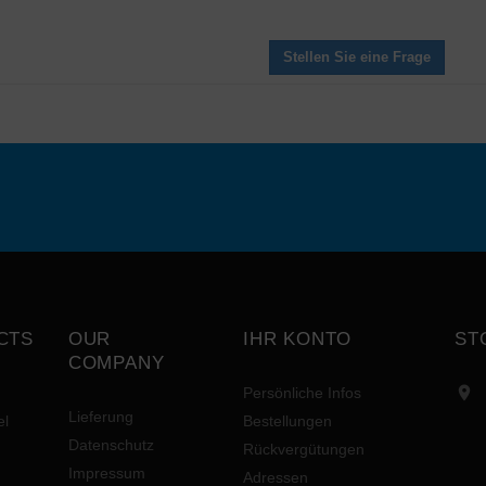
Stellen Sie eine Frage
CTS
OUR
IHR KONTO
ST
COMPANY

Persönliche Infos
Lieferung
el
Bestellungen
Datenschutz
Rückvergütungen
Impressum
Adressen