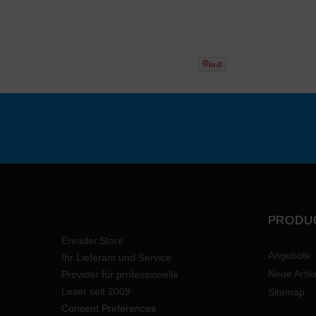
PRODU
Ereader.Store
Angebote
Ihr Lieferant und Service
Neue Artik
Provider für professionelle
Leser seit 2009
Sitemap
Consent Preferences