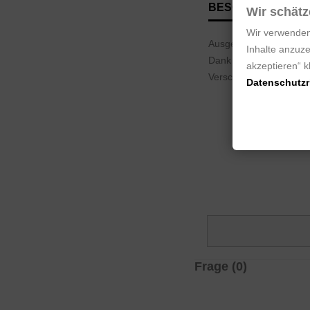
BESCHREIBUNG
Wir schätz
Wir verwenden
Ausgezeichneter und ed
Inhalte anzuze
Dank des hochwertigen 
akzeptieren“ 
Verschleiß Spuren gesc
Datenschutzri
Frage
(0)