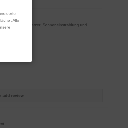
hneiderte
läche „Alle
 sehr gut gegen Kratzer, Sonneneinstrahlung und
unsere
.
 add review.
nt.