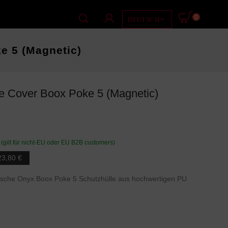
0

DEUTSCH
e 5 (Magnetic)
le Cover Boox Poke 5 (Magnetic)
 (gilt für nicht-EU oder EU B2B customers)
23,80 €
ische Onyx Boox Poke 5 Schutzhülle aus hochwertigen PU