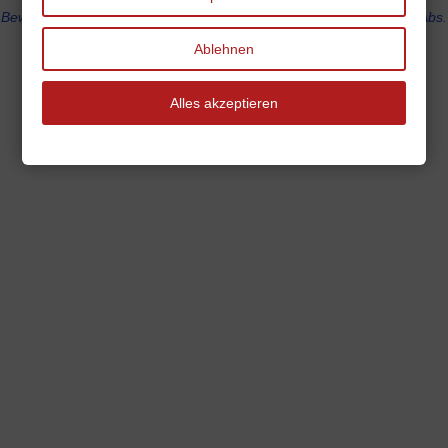
Bewertungsrichtlinien und Sicherheitshinweise nach §§ 5a und 5b Abs.
3 UWG
Ablehnen
Alles akzeptieren