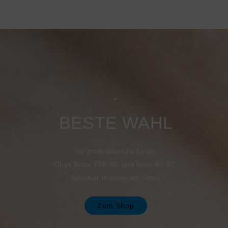
´
BESTE WAHL
für professionelle Leser
-
Onyx Boox TAB XC und Note Air 5C -
lieferbar in unserem Store
Zum Shop