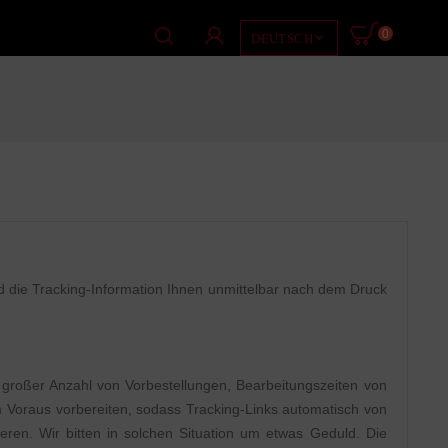
0

DEUTSCH
 die Tracking-Information Ihnen unmittelbar nach dem Druck
großer Anzahl von Vorbestellungen, Bearbeitungszeiten von
m Voraus vorbereiten, sodass Tracking-Links automatisch von
ieren. Wir bitten in solchen Situation um etwas Geduld. Die