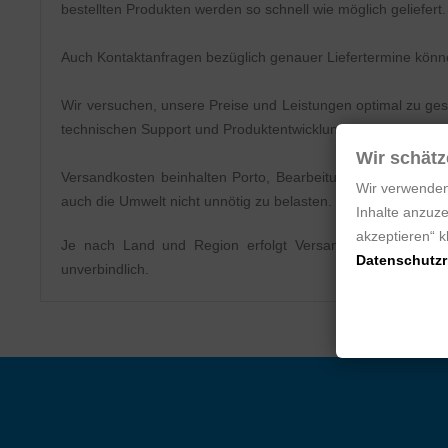
bestellten Produkten werden so schnell wie möglich geliefert
Auch Kontaktanfragen bezüglich genauer Liefertermine könne
Wir versuchen, unsere Preise und Leistungen optimal zu gesta
technischen Support und Produktentwicklung investieren.
Wir schätz
Versandkosten beinhalten Porto, Bearbeitungs- und Verpac
Wir verwenden
auch die Umwelt nicht unnötig zu belasten.
Inhalte anzuze
akzeptieren“ 
Je nach Land und Region erfolgt Versand entweder per 
Datenschutzri
unverbindlich.