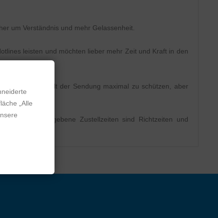
daher um Verständnis und mehr Gelassenheit.
otlines leisten und möchten lieber mehr Zeit und Kraft in den
kung, um den Inhalt der Sendung maximal zu schützen, aber
hneiderte
läche „Alle
unsere
 Paket). Angegebene Zustellzeiten sind Richtzeiten und