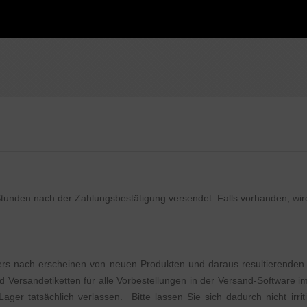
unden nach der Zahlungsbestätigung versendet. Falls vorhanden, wird
ders nach erscheinen von neuen Produkten und daraus resultierenden 
Versandetiketten für alle Vorbestellungen in der Versand-Software i
er tatsächlich verlassen. Bitte lassen Sie sich dadurch nicht irrit