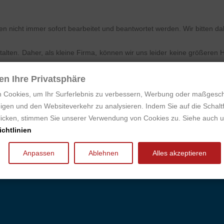
.
n nicht immer sofort bearbeitet und beantwortet werden. Wir bitten 
lten. Daher, als kleine Firma, können wir uns leider keine größeren H
en Ihre Privatsphäre
kungskosten. Für unsere Produkte verwenden wir optimierte Verpac
 Cookies, um Ihr Surferlebnis zu verbessern, Werbung oder maßgesc
igen und den Websiteverkehr zu analysieren. Indem Sie auf die Schaltf
klicken, stimmen Sie unserer Verwendung von Cookies zu. Siehe auch 
DHL (Deutschland) oder per UPS (als Standard oder Express Saver
chtlinien
Anpassen
Ablehnen
Alles akzeptieren