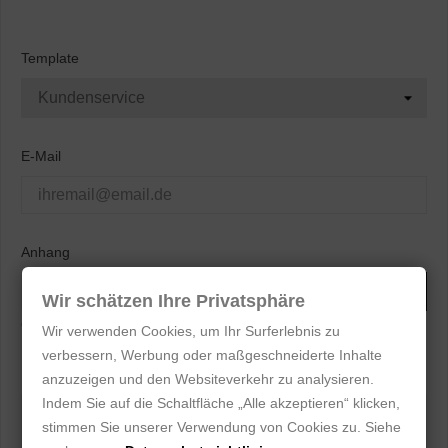
Template
E-Mail
Anhang
Datei Wählen
Wir schätzen Ihre Privatsphäre
optional
Wir verwenden Cookies, um Ihr Surferlebnis zu
verbessern, Werbung oder maßgeschneiderte Inhalte
Nachricht
anzuzeigen und den Websiteverkehr zu analysieren.
Indem Sie auf die Schaltfläche „Alle akzeptieren“ klicken,
stimmen Sie unserer Verwendung von Cookies zu. Siehe