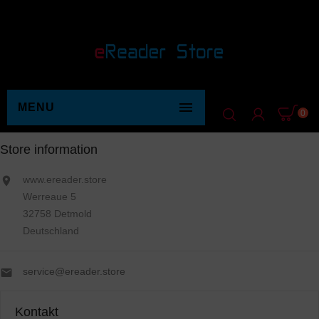

MENU
0
Store information
www.ereader.store

Werreaue 5
32758 Detmold
Deutschland
service@ereader.store

Kontakt